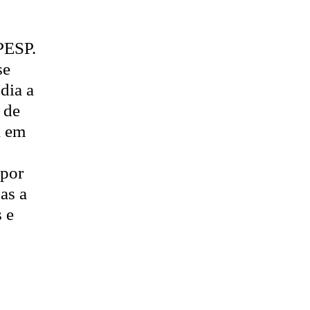
PESP.
se
dia a
 de
a em
 por
as a
 e